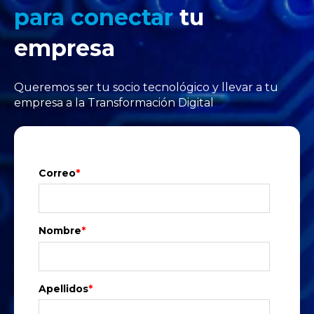
para conectar
tu
empresa
Queremos ser tu socio tecnológico y llevar a tu
empresa a la Transformación Digital
Correo
*
Nombre
*
Apellidos
*